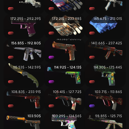
172.25$ - 292.39$
172.21$ - 233.98$
165.67$ - 213.01$
143.38$ - 200.11$
156.85$ - 192.80$
140.66$ - 237.42$
115.53$ - 142.59$
114.92$ - 124.13$
114.30$ - 175.44$
108.83$ - 233.91$
105.41$ - 127.72$
103.71$ - 113.86$
103.50$
103.29$ - 134.56$
98.85$ - 125.71$