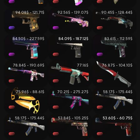
94.08$ - 121.71$
92.56$ - 139.07$
90.45$ - 128.44$
84.50$ - 227.59$
84.09$ - 187.12$
83.61$ - 112.59$
78.84$ - 190.69$
77.16$
76.87$ - 104.10$
75.96$ - 88.61$
70.21$ - 275.27$
58.17$ - 175.44$
58.17$ - 175.44$
53.84$ - 105.25$
53.60$ - 60.75$