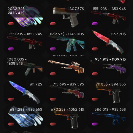
2082.73$ -
1807.57$
1551.93$ - 1853.94$
2478.43$
1551.93$ - 1853.94$
1169.57$ - 1345.00$
1167.70$
1029.84$ - 1396.80$
1080.03$ -
954.91$ - 1109.91$
1838.54$
811.72$
715.69$ - 839.59$
711.85$ - 894.85$
684.28$ - 935.65$
670.25$ - 1052.61$
586.01$ - 935.65$